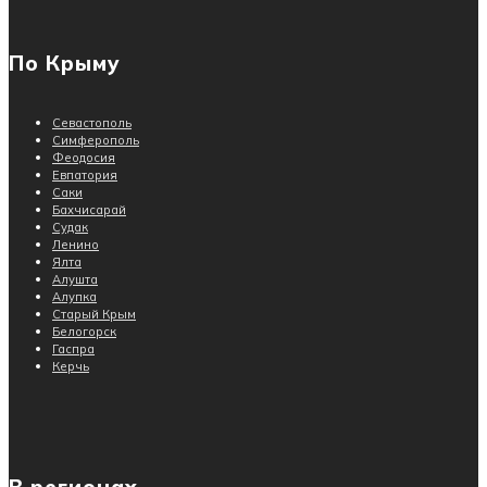
По Крыму
Севастополь
Симферополь
Феодосия
Евпатория
Саки
Бахчисарай
Судак
Ленино
Ялта
Алушта
Алупка
Старый Крым
Белогорск
Гаспра
Керчь
В регионах