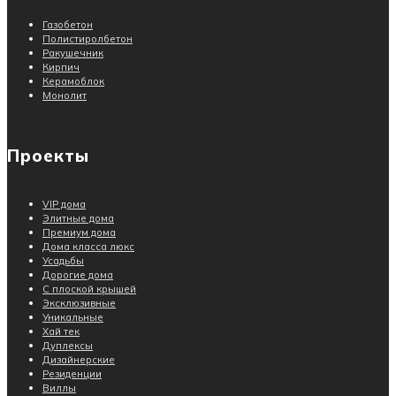
Газобетон
Полистиролбетон
Ракушечник
Кирпич
Керамоблок
Монолит
Проекты
VIP дома
Элитные дома
Премиум дома
Дома класса люкс
Усадьбы
Дорогие дома
С плоской крышей
Эксклюзивные
Уникальные
Хай тек
Дуплексы
Дизайнерские
Резиденции
Виллы