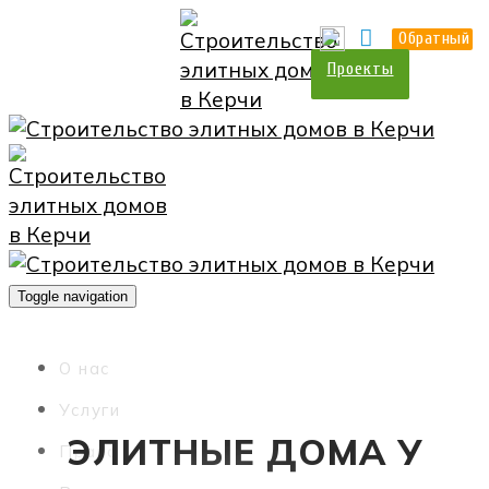
О нас
Прайс
Контакты
Обратный
Проекты
Toggle navigation
О нас
Услуги
ЭЛИТНЫЕ ДОМА У
Прайс