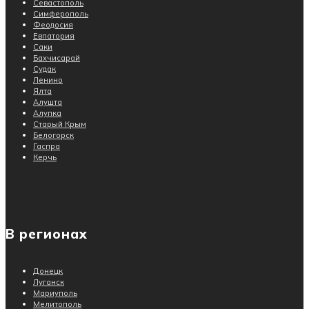
Севастополь
Симферополь
Феодосия
Евпатория
Саки
Бахчисарай
Судак
Ленино
Ялта
Алушта
Алупка
Старый Крым
Белогорск
Гаспра
Керчь
В регионах
Донецк
Луганск
Мариуполь
Мелитополь