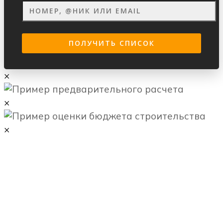
×
×
×