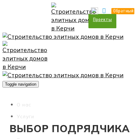
О нас
Прайс
Контакты
Обратный
Проекты
Toggle navigation
О нас
Услуги
ВЫБОР ПОДРЯДЧИКА
Прайс