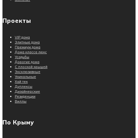
Проекты
VIP дома
Элитные дома
Премиум дома
Дома класса люкс
Усадьбы
Дорогие дома
С плоской крышей
Эксклюзивные
Уникальные
Хай тек
Дуплексы
Дизайнерские
Резиденции
Виллы
По Крыму