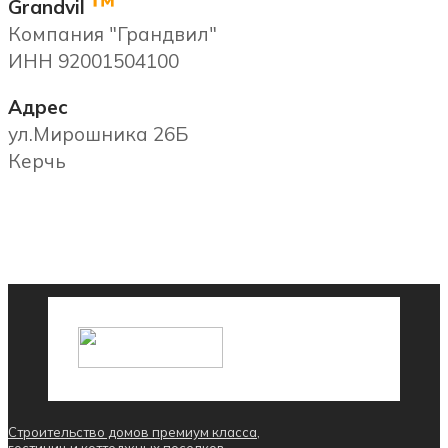
™
Grandvil
Компания "Грандвил"
ИНН 92001504100
Адрес
ул.Мирошника 26Б
Керчь
Строительство домов премиум класса,