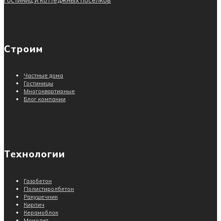
гостиниц и коттеджных поселков
Строим
Частные дома
Гостиницы
Многоквартирные
Блог компании
Технологии
Газобетон
Полистиролбетон
Ракушечник
Кирпич
Керамоблок
Монолит