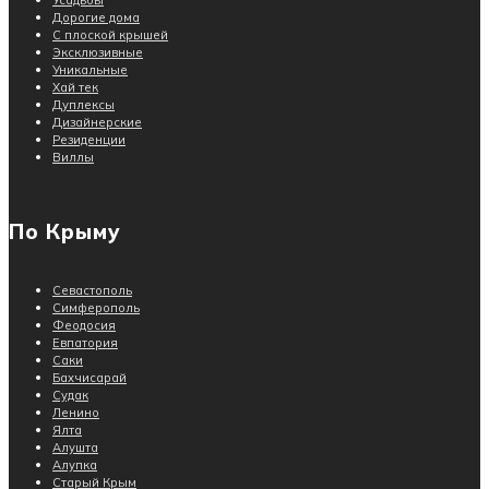
Дорогие дома
С плоской крышей
Эксклюзивные
Уникальные
Хай тек
Дуплексы
Дизайнерские
Резиденции
Виллы
По Крыму
Севастополь
Симферополь
Феодосия
Евпатория
Саки
Бахчисарай
Судак
Ленино
Ялта
Алушта
Алупка
Старый Крым