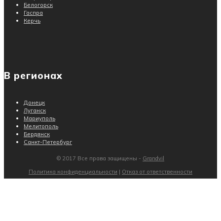
Белогорск
Гаспра
Керчь
В регионах
Донецк
Луганск
Мариуполь
Мелитополь
Бердянск
Санкт-Петербург
© 2017 Все права защищены -
Grandvil
Политика конфиденциальности
|
Отказ от ответственности