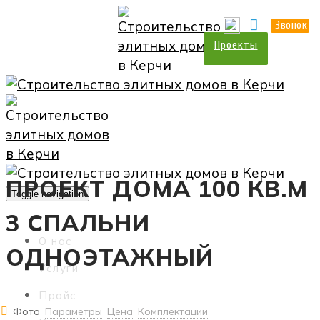
О нас
Прайс
Контакты
Звонок
Проекты
ПРОЕКТ ДОМА 100 КВ.М
Toggle navigation
3 СПАЛЬНИ
О нас
ОДНОЭТАЖНЫЙ
Услуги
Прайс
Фото
Параметры
Цена
Комплектации