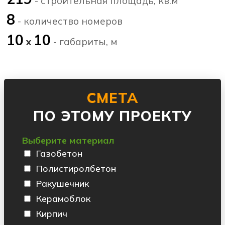
- строительная площадь, кв.м
8
- количество номеров
10
10
х
- габариты, м
СМЕТА
ПО ЭТОМУ ПРОЕКТУ
Выберите материал
Газобетон
Полистиролбетон
Ракушечник
Керамоблок
Кирпич