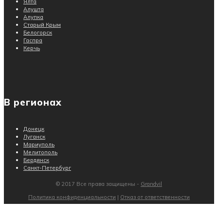
Ялта
Алушта
Алупка
Старый Крым
Белогорск
Гаспра
Керчь
В регионах
Донецк
Луганск
Мариуполь
Мелитополь
Бердянск
Санкт-Петербург
© 2017 Все права защищены -
Grandvil
Политика конфиденциальности
|
Отказ от ответственности