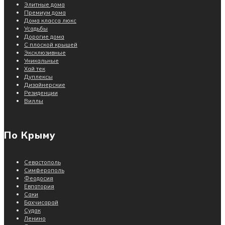
Элитные дома
Премиум дома
Дома класса люкс
Усадьбы
Дорогие дома
С плоской крышей
Эксклюзивные
Уникальные
Хай тек
Дуплексы
Дизайнерские
Резиденции
Виллы
По Крыму
Севастополь
Симферополь
Феодосия
Евпатория
Саки
Бахчисарай
Судак
Ленино