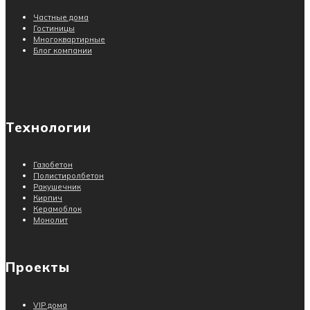
Частные дома
Гостиницы
Многоквартирные
Блог компании
Технологии
Газобетон
Полистиролбетон
Ракушечник
Кирпич
Керамоблок
Монолит
Проекты
VIP дома