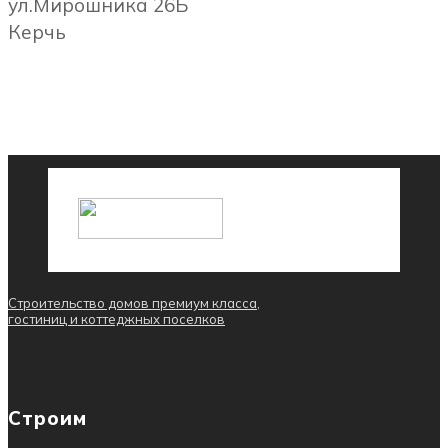
ул.Мирошника 26Б
Керчь
Строительство домов премиум класса,
гостиниц и коттеджных поселков
Строим